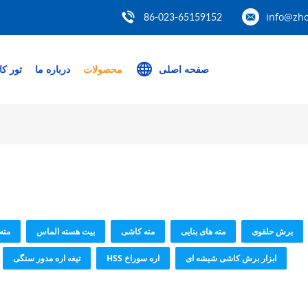
info@zh
86-023-65159152
صفحه اصلی
محصولات
درباره ما
تور کا
برش حلقوی
مته های بنایی
مته کاشی
بیت هسته الماس
مته
ابزار برش کاشی شیشه ای
اره سوراخ HSS
تیغه اره مدور سنگی