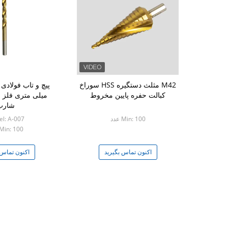
M42 مثلث دستگیره HSS سوراخ
کبالت حفره پایین مخروط
میلی متری فلز 
شارپ
Min: 100 عدد
l: A-007
Min: 100 عدد
اکنون تماس بگیرید
اکنون تماس 