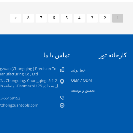
»
8
7
6
5
4
3
2
1
کارخانه تور
تماس با ما
gzuan (Chongqing ) Precision To
خط تولید
Manufacturing Co., Ltd.
OEM / ODM
ل به جاده 
تحقیق و توسعه
23-65159152
@zhongzuantools.com