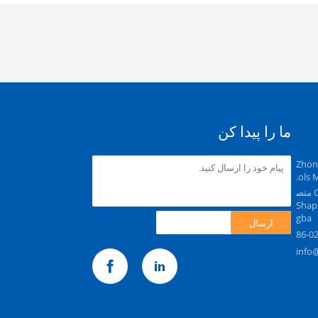
ما را پیدا کن
Zhon
ols 
CN، Chongqing، Chongqing، 5-1-2 متص
Tianmazhi 175، منطقه Shapin
gba
ارسال
86-0
info