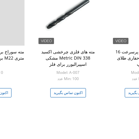
پیچ و تاب فولادی پرسرعت 16
مته های فلزی چرخشی اکسید
حفاری طلای
Metric DIN 338 مشکی
متری
اسپیرالبورر برای فلز
Mode
Model: A-007
 10
Min: 100 عدد
بگیرید
اکنون تماس بگیرید
اکنون