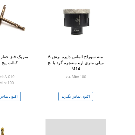
مته سوراخ الماس دایره برش 6
متریک فلز حفا
میلی متری اره منفجره گرد با نخ
کبالت پیچ 
M14
Min: 100 عدد
l: A-010
Min: 100 عدد
اکنون تماس بگیرید
اکنون تماس 