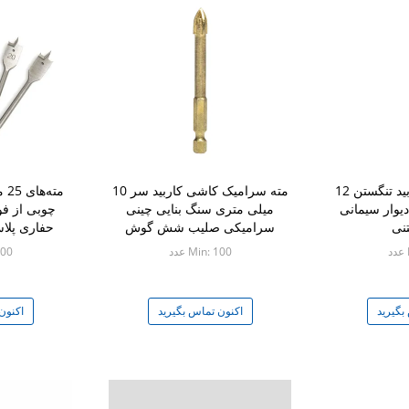
نوک مته بنایی کاربید تنگستن 12
مته سرامیک کاشی کاربید سر 10
مت
یوار سیمانی
میلی متری سنگ بنایی چینی
چوبی از فول
نی
سرامیکی صلیب شش گوش
حفاری پل
Min: 100 عدد
 100
بگیرید
اکنون تماس بگیرید
اکنون