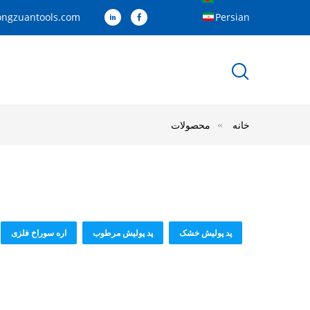
ongzuantools.com
Persian
خانه
محصولات
پد پولیش خشک
پد پولیش مرطوب
اره سوراخ فلزی