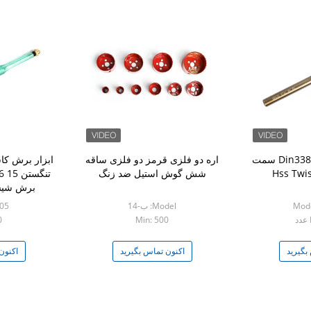
چرخ حفاری فلزی Din338 سمت
اره دو فلزی قرمز دو فلزی ساقه
ابزار برش کا
شش گوش استیل ضد زنگ
برش شیشه
Mode
Model: ب-14
-05
0
Min: 500
بگیرید
اکنون تماس بگیرید
اکنون