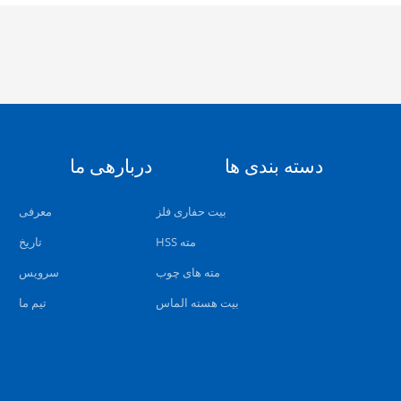
دسته بندی ها
دربارهی ما
بیت حفاری فلز
معرفی
مته HSS
تاریخ
مته های چوب
سرویس
بیت هسته الماس
تیم ما