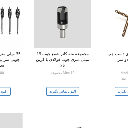
ری دست چپ
مجموعه مته کاتر شمع چوب 13
دو سر
میلی متری چوب فولادی با کربن
چوبی سر پی
بالا
سور
Mode
Min: 10 مجموعه
 100
بگیرید
اکنون تماس بگیرید
اکنون