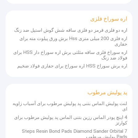
اره سوراخ فلزی
اره دو فلزی قرمز دو فلزی ساقه شش گوش استیل ضد زنگ
اره فلزی 200 میلی متری Hss برش ورق پیلوت مته برای
حفاری
اره سوراخ فلزی ساقه مثلثی برش اره سوراخ دار HSS برای
فولاد ضد زنگ
اره برش سوراخ HSS اره سوراخ برای حفاری فولاد ضخیم
پد پولیش مرطوب
صفحه اصلی
لنت پولیش الماس بتنی پد پولیش مرطوب برای آسیاب زاویه
ای
شرکت تولید ابزار دقیق Zhongzuan (Chongqing) با مسئولیت محدود
در سال 1995 تاسیس شد و در تحقیق و تولید قطعات اره سوراخ دار با
محصولات
4 اینچ پودر الماس رزین بتنی الماس پد پولیش مرطوب برای
کیفیت بالا و مته های مته در طی 26 سال تخصص داشت و همیشه هدف
کوارتز
آن رهبری و تولید بهترین محصولات بود."ZhongZuan" در سال 2017
درباره ما
7 Steps Resin Bond Pads Diamond Sander Orbital
توسط Changjiang Zuanshi یک نام تجاری ویژه برای بازارهای خارج از
Pads پولیش مرطوب
کشور ثبت شد، محصولات اصلی عبارتند از بیت های اره سوراخ الماس،